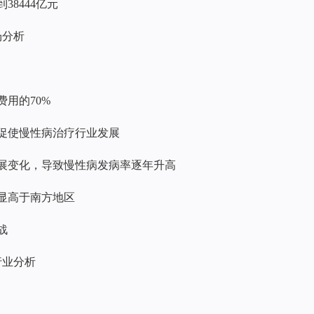
到38444亿元
场分析
费用的70%
将促使慢性病治疗行业发展
惯发展变化，导致慢性病发病率逐年升高
明显高于南方地区
战
行业分析