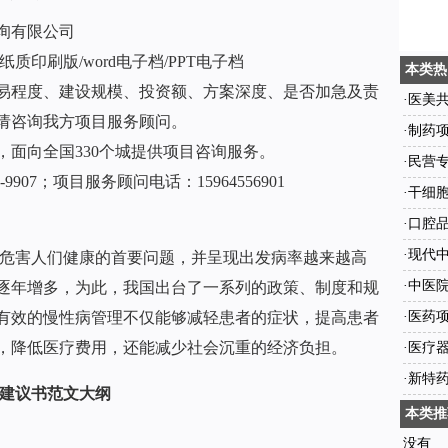
询有限公司
印刷版/word电子档/PPT电子档
本类热
易程度、建设规模、投资额、方案深度、是否加急及责
·
医美
请咨询我方项目服务顾问。
·
制药
面向全国330个城提供项目咨询服务。
·
民营
9907；项目服务顾问电话：15964556901
书范文
·
干细
文
·
口腔
文
·
现代
危害人们健康的首要问题，并呈现出发病率越来越高
板范文
·
中医
逐年增多，为此，我国出台了一系列的政策、制度和规
有效的慢性病管理不仅能够减轻患者的症状，提高患者
·
医药
，降低医疗费用，还能减少社会沉重的经济负担。
·
医疗
范文
·
新特
目建议书范文大纲
本类推
没有