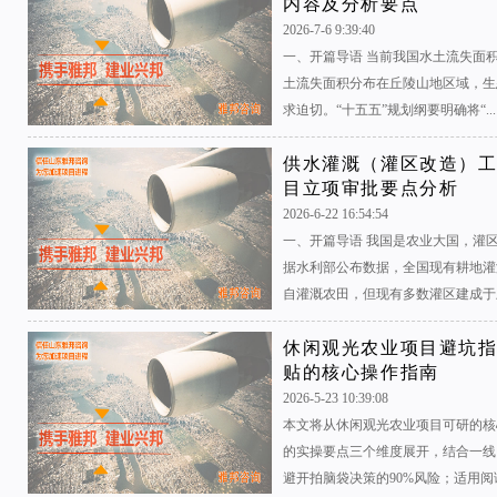
内容及分析要点
2026-7-6 9:39:40
一、开篇导语 当前我国水土流失面积占
土流失面积分布在丘陵山地区域，生
求迫切。“十五五”规划纲要明确将“...
供水灌溉（灌区改造）
目立项审批要点分析
2026-6-22 16:54:54
一、开篇导语 我国是农业大国，灌
据水利部公布数据，全国现有耕地灌
自灌溉农田，但现有多数灌区建成于上世
休闲观光农业项目避坑
贴的核心操作指南
2026-5-23 10:39:08
本文将从休闲观光农业项目可研的核
的实操要点三个维度展开，结合一线
避开拍脑袋决策的90%风险；适用阅读