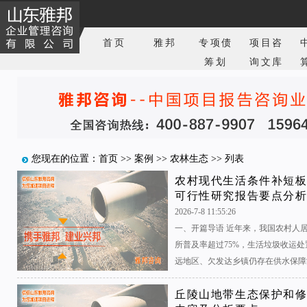
首页
雅邦
专项债
项目咨
筹划
询文库
您现在的位置：
首页
>>
案例
>>
农林生态
>> 列表
农村现代生活条件补短
可行性研究报告要点分
2026-7-8 11:55:26
一、开篇导语 近年来，我国农村人
所普及率超过75%，生活垃圾收运处
远地区、欠发达乡镇仍存在供水保障能
丘陵山地带生态保护和