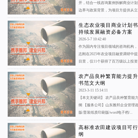
开，结合一线咨询案例拆解商业计划
边界与政策背景，为项目方提供从立项
生态农业项目商业计划
持续发展融资必备方案
2026-5-7 10:42:40
作为国内专注项目领域的咨询机构，
志刚在2025年农业项目融资调研中提
目里，仅11个获得了百万级以上投资..
农产品良种繁育能力提升
书范文大纲
2023-3-11 15:14:11
【本文关键词】 农产品良种繁育能
纲 【服务公司】山东雅邦企业管理
版/普装纸质印刷版/word电子档/...
高标准农田建设项目可行
纲