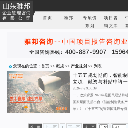
首页
雅邦
专项债
项目咨
筹划
询文库
您现在的位置：
首页
>>
概规
>>
产业规划
>> 列表
十五五规划期间，智能
立项、融资与补贴申请
2026-7-2 9:35:39
一、政策背景 2025年是国民经济
国家层面先后出台《智能制造装备产业高
年）》《“十五五”制造强国建设专项..
首 页
上一页
1
下一页
末 页